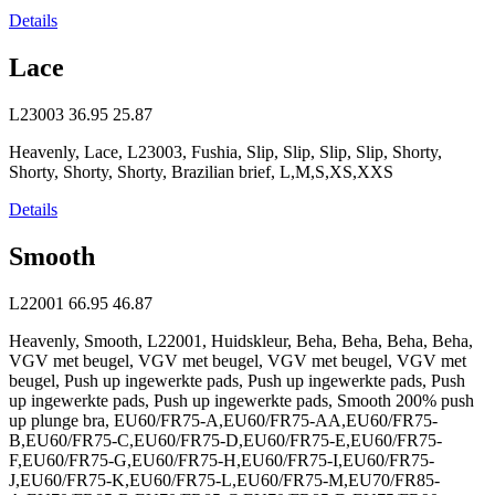
Details
Lace
L23003
36.95
25.87
Heavenly, Lace, L23003, Fushia, Slip, Slip, Slip, Slip, Shorty,
Shorty, Shorty, Shorty, Brazilian brief, L,M,S,XS,XXS
Details
Smooth
L22001
66.95
46.87
Heavenly, Smooth, L22001, Huidskleur, Beha, Beha, Beha, Beha,
VGV met beugel, VGV met beugel, VGV met beugel, VGV met
beugel, Push up ingewerkte pads, Push up ingewerkte pads, Push
up ingewerkte pads, Push up ingewerkte pads, Smooth 200% push
up plunge bra, EU60/FR75-A,EU60/FR75-AA,EU60/FR75-
B,EU60/FR75-C,EU60/FR75-D,EU60/FR75-E,EU60/FR75-
F,EU60/FR75-G,EU60/FR75-H,EU60/FR75-I,EU60/FR75-
J,EU60/FR75-K,EU60/FR75-L,EU60/FR75-M,EU70/FR85-