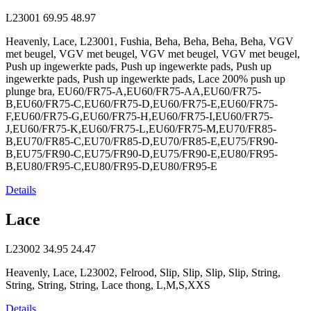
L23001
69.95
48.97
Heavenly, Lace, L23001, Fushia, Beha, Beha, Beha, Beha, VGV
met beugel, VGV met beugel, VGV met beugel, VGV met beugel,
Push up ingewerkte pads, Push up ingewerkte pads, Push up
ingewerkte pads, Push up ingewerkte pads, Lace 200% push up
plunge bra, EU60/FR75-A,EU60/FR75-AA,EU60/FR75-
B,EU60/FR75-C,EU60/FR75-D,EU60/FR75-E,EU60/FR75-
F,EU60/FR75-G,EU60/FR75-H,EU60/FR75-I,EU60/FR75-
J,EU60/FR75-K,EU60/FR75-L,EU60/FR75-M,EU70/FR85-
B,EU70/FR85-C,EU70/FR85-D,EU70/FR85-E,EU75/FR90-
B,EU75/FR90-C,EU75/FR90-D,EU75/FR90-E,EU80/FR95-
B,EU80/FR95-C,EU80/FR95-D,EU80/FR95-E
Details
Lace
L23002
34.95
24.47
Heavenly, Lace, L23002, Felrood, Slip, Slip, Slip, Slip, String,
String, String, String, Lace thong, L,M,S,XXS
Details