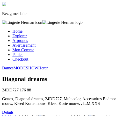
Bezig met laden
Home
Explorer
A-propos
Avertissement
Mon Compte
Panier
Checkout
Dames
MODESHOW
Heren
Diagonal dreams
24DD727
176
88
Gottex, Diagonal dreams, 24DD727, Multicolor, Accessoires Badmo
mouw, Kleed Korte mouw, Kleed Korte mouw, , L,M,XXS
Details