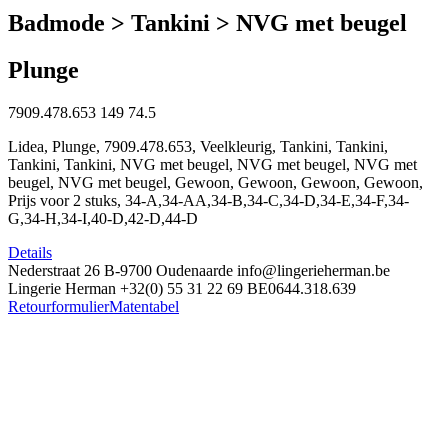
Badmode > Tankini > NVG met beugel
Plunge
7909.478.653
149
74.5
Lidea, Plunge, 7909.478.653, Veelkleurig, Tankini, Tankini,
Tankini, Tankini, NVG met beugel, NVG met beugel, NVG met
beugel, NVG met beugel, Gewoon, Gewoon, Gewoon, Gewoon,
Prijs voor 2 stuks, 34-A,34-AA,34-B,34-C,34-D,34-E,34-F,34-
G,34-H,34-I,40-D,42-D,44-D
Details
Nederstraat 26
B-9700 Oudenaarde
info@lingerieherman.be
Lingerie Herman
+32(0) 55 31 22 69
BE0644.318.639
Retourformulier
Matentabel