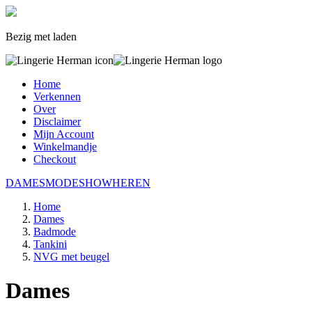
Bezig met laden
Home
Verkennen
Over
Disclaimer
Mijn Account
Winkelmandje
Checkout
DAMES
MODESHOW
HEREN
Home
Dames
Badmode
Tankini
NVG met beugel
Dames