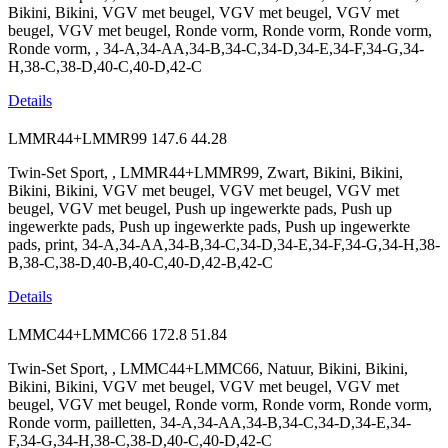
Bikini, Bikini, VGV met beugel, VGV met beugel, VGV met
beugel, VGV met beugel, Ronde vorm, Ronde vorm, Ronde vorm,
Ronde vorm, , 34-A,34-AA,34-B,34-C,34-D,34-E,34-F,34-G,34-
H,38-C,38-D,40-C,40-D,42-C
Details
LMMR44+LMMR99
147.6
44.28
Twin-Set Sport, , LMMR44+LMMR99, Zwart, Bikini, Bikini,
Bikini, Bikini, VGV met beugel, VGV met beugel, VGV met
beugel, VGV met beugel, Push up ingewerkte pads, Push up
ingewerkte pads, Push up ingewerkte pads, Push up ingewerkte
pads, print, 34-A,34-AA,34-B,34-C,34-D,34-E,34-F,34-G,34-H,38-
B,38-C,38-D,40-B,40-C,40-D,42-B,42-C
Details
LMMC44+LMMC66
172.8
51.84
Twin-Set Sport, , LMMC44+LMMC66, Natuur, Bikini, Bikini,
Bikini, Bikini, VGV met beugel, VGV met beugel, VGV met
beugel, VGV met beugel, Ronde vorm, Ronde vorm, Ronde vorm,
Ronde vorm, pailletten, 34-A,34-AA,34-B,34-C,34-D,34-E,34-
F,34-G,34-H,38-C,38-D,40-C,40-D,42-C