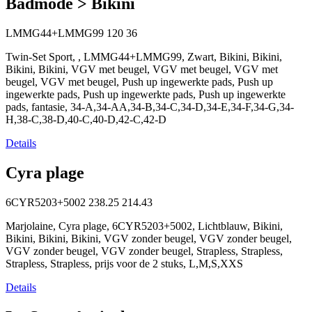
Badmode > Bikini
LMMG44+LMMG99
120
36
Twin-Set Sport, , LMMG44+LMMG99, Zwart, Bikini, Bikini,
Bikini, Bikini, VGV met beugel, VGV met beugel, VGV met
beugel, VGV met beugel, Push up ingewerkte pads, Push up
ingewerkte pads, Push up ingewerkte pads, Push up ingewerkte
pads, fantasie, 34-A,34-AA,34-B,34-C,34-D,34-E,34-F,34-G,34-
H,38-C,38-D,40-C,40-D,42-C,42-D
Details
Cyra plage
6CYR5203+5002
238.25
214.43
Marjolaine, Cyra plage, 6CYR5203+5002, Lichtblauw, Bikini,
Bikini, Bikini, Bikini, VGV zonder beugel, VGV zonder beugel,
VGV zonder beugel, VGV zonder beugel, Strapless, Strapless,
Strapless, Strapless, prijs voor de 2 stuks, L,M,S,XXS
Details