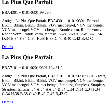
La Plus Que Parfait
EBA4301 + 0101/0301
99
29.7
Antigel, La Plus Que Parfait, EBA4301 + 0101/0301, Felrood,
Bikini, Bikini, Bikini, Bikini, VGV met beugel, VGV met beugel,
VGV met beugel, VGV met beugel, Ronde vorm, Ronde vorm,
Ronde vorm, Ronde vorm, fantasie, 34-A,34-AA,34-B,34-C,34-
D,34-E,34-F,34-G,34-H,38-B,38-C,40-B,40-C,42-B,42-C
Details
La Plus Que Parfait
EBA7101 + 0101/0201/0301
104
31.2
Antigel, La Plus Que Parfait, EBA7101 + 0101/0201/0301, Zwart,
Bikini, Bikini, Bikini, Bikini, VGV met beugel, VGV met beugel,
VGV met beugel, VGV met beugel, Strapless, Strapless, Strapless,
Strapless, fantasie, 34-A,34-AA,34-B,34-C,34-D,34-E,34-F,34-
G,34-H,38-B,38-C,40-B,40-C,42-B,42-C
Details